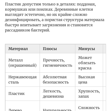
Пластик допустим только в деталях: поддонах,
кормушках или поилках. Деревянные клетки
выглядят эстетично, но их крайне сложно
дезинфицировать, а пористая структура материала
быстро впитывает загрязнения и становится
рассадником бактерий.
Материал
Плюсы
Минусы
Бе
Может
Вы
Металл
Прочность,
облезать
ка
(окрашенный)
гигиеничность
краска
кр
Нержавеющая
Абсолютная
Высокая
Ма
сталь
безопасность
цена
Легкость,
Хрупкость,
Пластик
Ср
дешевизна
запах
Ср
Сложность
Дерево
Натуральность
(з