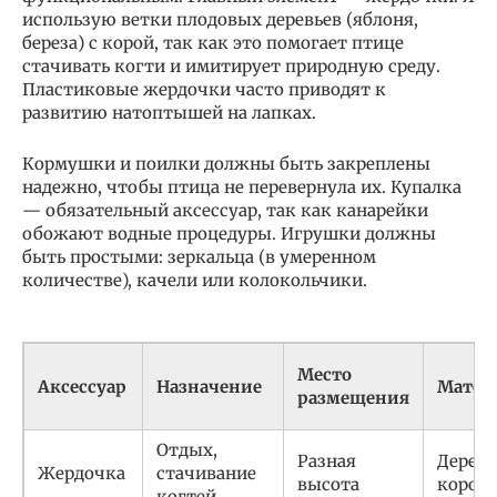
использую ветки плодовых деревьев (яблоня,
береза) с корой, так как это помогает птице
стачивать когти и имитирует природную среду.
Пластиковые жердочки часто приводят к
развитию натоптышей на лапках.
Кормушки и поилки должны быть закреплены
надежно, чтобы птица не перевернула их. Купалка
— обязательный аксессуар, так как канарейки
обожают водные процедуры. Игрушки должны
быть простыми: зеркальца (в умеренном
количестве), качели или колокольчики.
Место
Аксессуар
Назначение
Матер
размещения
Отдых,
Разная
Дерево
Жердочка
стачивание
высота
корой
когтей