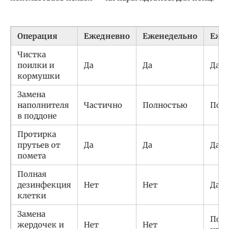
Операция
Ежедневно
Еженедельно
Еже
Чистка
поилки и
Да
Да
Да
кормушки
Замена
наполнителя
Частично
Полностью
Пол
в поддоне
Протирка
прутьев от
Да
Да
Да
помета
Полная
дезинфекция
Нет
Нет
Да
клетки
Замена
По м
жердочек и
Нет
Нет