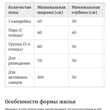
Количество
Минимальная
Минимальная
М
птиц
ширина (см)
глубина (см)
в
1 канарейка
40
30
4
Пара (2
60
40
4
птицы)
Группа (3-4
80
50
5
птицы)
Для
70
50
6
разведения
Для
активных
100
50
5
самцов
Особенности формы жилья
Форма конструкции определяет психологический