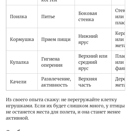
Стекло
Боковая
Поилка
Питье
или
стенка
пласт
Керам
Нижний
Кормушка
Прием пищи
или
ярус
метал
Верхний или
Пласт
Гигиена
Купалка
средний
или
оперения
ярус
фаянс
Развлечение,
Верхняя
Дерево
Качели
активность
часть
метал
Из своего опыта скажу: не перегружайте клетку
игрушками. Если их будет слишком много, у птицы
не останется места для полета, и она станет менее
активной.