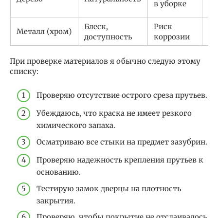
в уборке
ла
Блеск,
Риск
Металл (хром)
Ср
доступность
коррозии
При проверке материалов я обычно следую этому
списку:
Проверяю отсутствие острого среза прутьев.
Убеждаюсь, что краска не имеет резкого
химического запаха.
Осматриваю все стыки на предмет зазубрин.
Проверяю надежность крепления прутьев к
основанию.
Тестирую замок дверцы на плотность
закрытия.
Проверяю, чтобы покрытие не отслаивалось