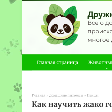
Перейти
к
Друж
контенту
Все о д
происхо
многое 
Главная страница
Животны
Главная
»
Домашние питомцы
»
Птицы
Как научить жако г