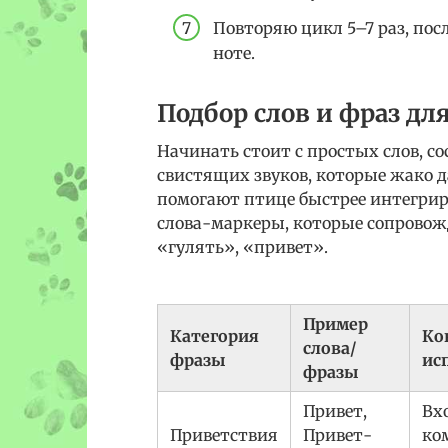
Повторяю цикл 5–7 раз, пос
ноте.
Подбор слов и фраз для
Начинать стоит с простых слов, с
свистящих звуков, которые жако д
помогают птице быстрее интегриро
слова-маркеры, которые сопровож
«гулять», «привет».
Пример
Категория
Ко
слова/
фразы
ис
фразы
Привет,
Вх
Приветствия
Привет-
ко