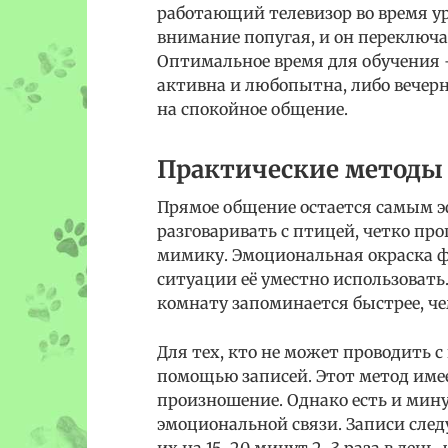
работающий телевизор во время у
внимание попугая, и он переключа
Оптимальное время для обучения 
активна и любопытна, либо вечерн
на спокойное общение.
Практические методы 
Прямое общение остается самым 
разговаривать с птицей, четко пр
мимику. Эмоциональная окраска ф
ситуации её уместно использовать
комнату запоминается быстрее, че
Для тех, кто не может проводить с
помощью записей. Этот метод име
произношение. Однако есть и мин
эмоциональной связи. Записи след
их на 15–20 минут 2–3 раза в день