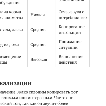
обуждение
дача корма
Связь звука с
Низкая
и лакомства
потребностью
Копирование
хвала, ласка
Средняя
интонации
Понимание
од из дома
Средняя
ситуации
ремещение
Выполнение
Высокая
ицы
действия
окализации
значение. Жако склонны копировать тот
 значимым или интересным. Часто они
ский тон, так как он звучит более