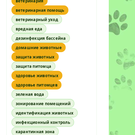
ветеринария
ветеринарная помощь
ветеринарный уход
вредная еда
дезинфекция бассейна
домашние животные
защита животных
защита питомца
здоровье животных
здоровье питомцев
зеленая вода
зонирование помещений
идентификация животных
инфекционный контроль
карантинная зона