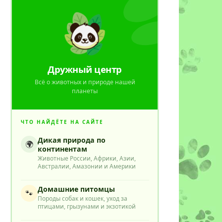
Дружный центр
Всё о животных и природе нашей
планеты
ЧТО НАЙДЁТЕ НА САЙТЕ
Дикая природа по
🌍
континентам
Животные России, Африки, Азии,
Австралии, Амазонии и Америки
Домашние питомцы
🐾
Породы собак и кошек, уход за
птицами, грызунами и экзотикой