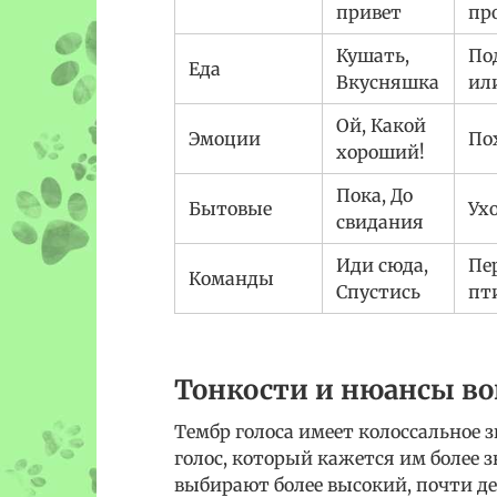
привет
пр
Кушать,
По
Еда
Вкусняшка
ил
Ой, Какой
Эмоции
По
хороший!
Пока, До
Бытовые
Ух
свидания
Иди сюда,
Пе
Команды
Спустись
пт
Тонкости и нюансы в
Тембр голоса имеет колоссальное 
голос, который кажется им более
выбирают более высокий, почти дет