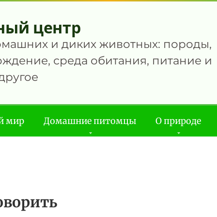
ный центр
омашних и диких животных: породы,
ждение, среда обитания, питание и
другое
й мир
Домашние питомцы
О природе
оворить