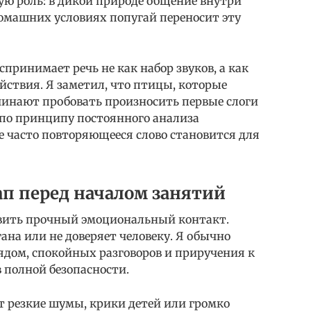
ую роль: в дикой природе общение внутри
домашних условиях попугай переносит эту
спринимает речь не как набор звуков, а как
ствия. Я заметил, что птицы, которые
чинают пробовать произносить первые слоги
т по принципу постоянного анализа
 часто повторяющееся слово становится для
п перед началом занятий
вить прочный эмоциональный контакт.
гана или не доверяет человеку. Я обычно
ядом, спокойных разговоров и приручения к
в полной безопасности.
 резкие шумы, крики детей или громко