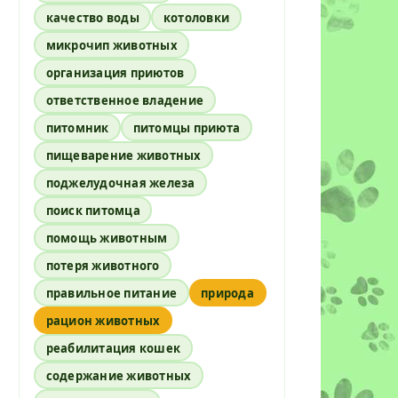
качество воды
котоловки
микрочип животных
организация приютов
ответственное владение
питомник
питомцы приюта
пищеварение животных
поджелудочная железа
поиск питомца
помощь животным
потеря животного
правильное питание
природа
рацион животных
реабилитация кошек
содержание животных