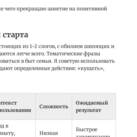
ле чего прекращаю занятие на позитивной
 старта
остоящих из 1–2 слогов, с обилием шипящих и
аются легче всего. Тематические фразы
ваться в быт семьи. Я советую использовать
дают определенные действия: «кушать»,
нтекст
Ожидаемый
Сложность
пользования
результат
од в
Быстрое
мнату,
Низкая
запоминание