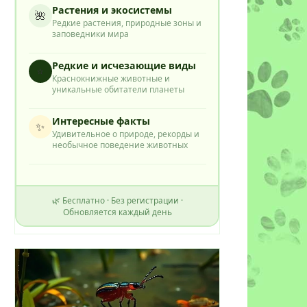
Растения и экосистемы
🌺
Редкие растения, природные зоны и
заповедники мира
Редкие и исчезающие виды
⭐
Краснокнижные животные и
уникальные обитатели планеты
Интересные факты
✨
Удивительное о природе, рекорды и
необычное поведение животных
🌿 Бесплатно · Без регистрации ·
Обновляется каждый день