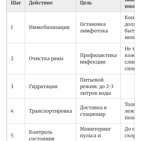
Шаг
Действие
Цель
нюанс
Конеч
Остановка
должн
1
Иммобилизация
лимфотока
быть
непод
Не тер
Профилактика
кожу
2
Очистка раны
инфекции
слишк
сильн
Питьевой
3
Гидратация
режим: до 2-3
литров воды
Только
Доставка в
4
Транспортировка
лежач
стационар
полож
Мониторинг
До при
Контроль
5
пульса и
скоро
состояния