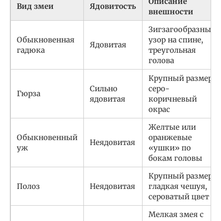
Описание
Вид змеи
Ядовитость
внешности
Зигзагообразный
Обыкновенная
узор на спине,
Ядовитая
гадюка
треугольная
голова
Крупный размер,
Сильно
серо-
Гюрза
ядовитая
коричневый
окрас
Желтые или
Обыкновенный
оранжевые
Неядовитая
уж
«ушки» по
бокам головы
Крупный размер,
Полоз
Неядовитая
гладкая чешуя,
сероватый цвет
Мелкая змея с