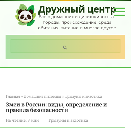
Перейти
Дружный центр
к
контенту
Все о домашних и диких животных:
породы, происхождение, среда
обитания, питание и многое другое
Поиск:
Главная
»
Домашние питомцы
»
Грызуны и экзотика
Змеи в России: виды, определение и
правила безопасности
На чтение:
8 мин
Грызуны и экзотика