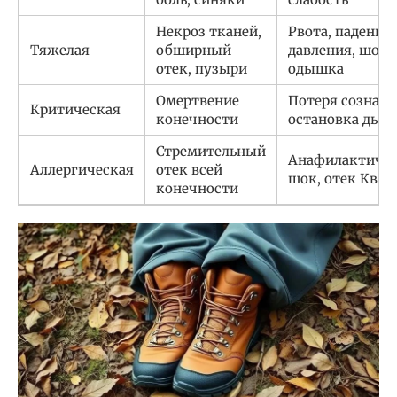
Некроз тканей,
Рвота, падение
Тяжелая
обширный
давления, шок,
отек, пузыри
одышка
Омертвение
Потеря сознани
Критическая
конечности
остановка дых
Стремительный
Анафилактиче
Аллергическая
отек всей
шок, отек Квин
конечности