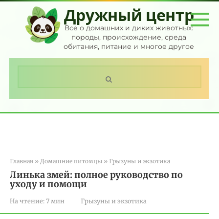
Перейти
Дружный центр
к
контенту
Все о домашних и диких животных:
породы, происхождение, среда
обитания, питание и многое другое
Поиск:
Главная
»
Домашние питомцы
»
Грызуны и экзотика
Линька змей: полное руководство по
уходу и помощи
На чтение:
7 мин
Грызуны и экзотика