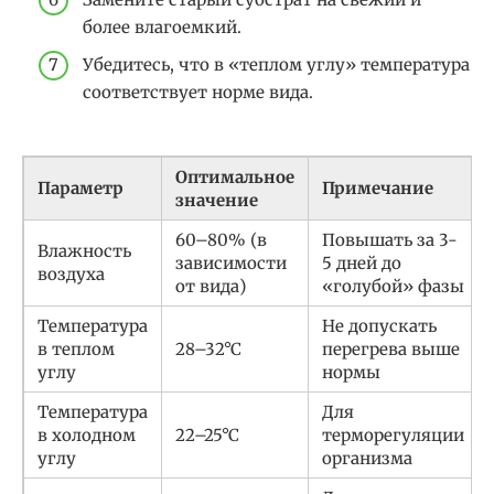
более влагоемкий.
Убедитесь, что в «теплом углу» температура
соответствует норме вида.
Оптимальное
Параметр
Примечание
значение
60–80% (в
Повышать за 3-
Влажность
зависимости
5 дней до
воздуха
от вида)
«голубой» фазы
Температура
Не допускать
в теплом
28–32°C
перегрева выше
углу
нормы
Температура
Для
в холодном
22–25°C
терморегуляции
углу
организма