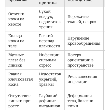
причина
Сухой
Т
Остатки
воздух,
Пережатие
в
кожи на
недостаток
тканей, некроз
а
хвосте
трения
с
Кольца
Резкий
П
Нарушение
кожи на
перепад
в
кровообращения
теле
влажности
у
Мутные
Инфекции,
Потеря
О
глаза без
сильный
ориентации в
в
линьки
стресс
пространстве
Рваная,
Недостаток
О
Риск занесения
клочковатая
укрытий,
м
инфекции
кожа
травмы
п
К
Отсутствие
Глубокий
Деформация
р
линьки при
дефицит
тела, болезни
в
росте
витаминов
кожи
в