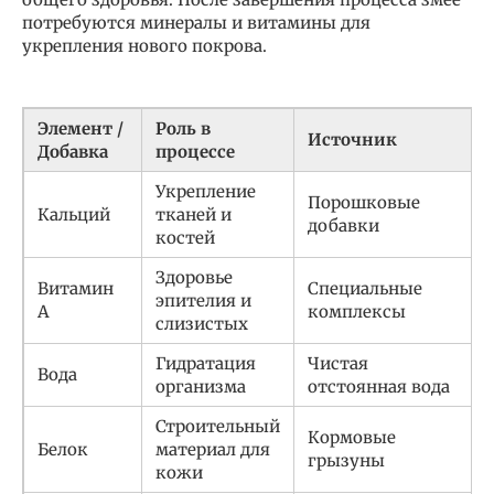
потребуются минералы и витамины для
укрепления нового покрова.
Элемент /
Роль в
Источник
Добавка
процессе
Укрепление
Порошковые
Кальций
тканей и
добавки
костей
Здоровье
Витамин
Специальные
эпителия и
А
комплексы
слизистых
Гидратация
Чистая
Вода
организма
отстоянная вода
Строительный
Кормовые
Белок
материал для
грызуны
кожи