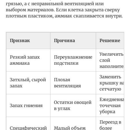
грязью, а с неправильной вентиляцией или
выбором материалов. Если клетка закрыта сверху
плотным пластиком, аммиак скапливается внутри.
Признак
Причина
Решение
Увеличить
Резкий запах
Переувлажнение
слой
аммиака
подстилки
наполнителя
Заменить
Затхлый, сырой
Плохая
крышку на
запах
вентиляция
сетчатую
Ежедневная
Остатки овощей
Запах гниения
точечная
в углах
уборка
Переезд в
Специфический
Малый объем
более