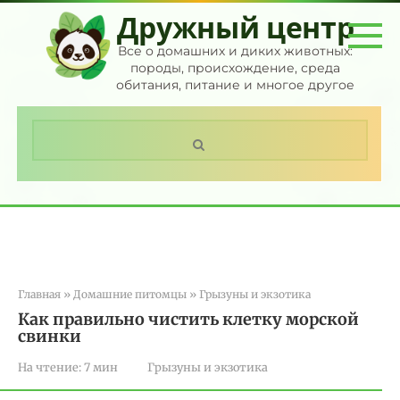
Перейти
Дружный центр
к
контенту
Все о домашних и диких животных:
породы, происхождение, среда
обитания, питание и многое другое
Поиск:
Главная
»
Домашние питомцы
»
Грызуны и экзотика
Как правильно чистить клетку морской
свинки
На чтение:
7 мин
Грызуны и экзотика