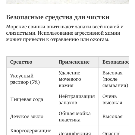
Безопасные средства для чистки
Морские свинки впитывают запахи всей кожей и
слизистыми. Использование агрессивной химии
может привести к отравлению или ожогам.
Средство
Применение
Безопасность
Удаление
Высокая
Уксусный
мочевого
(после
раствор (5%)
камня
смывания)
Нейтрализация
Очень
Пищевая сода
запахов
высокая
Общая мойка
Детское мыло
Высокая
пластика
Хлорсодержащие
Дезинфекция
Опасно!