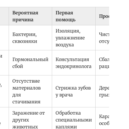
Вероятная
Первая
Профилакт
причина
помощь
Изоляция,
Бактерии,
Чистота,
увлажнение
сквозняки
отсутствие
воздуха
и
Гормональный
Консультация
Сбалансиро
сбой
эндокринолога
рацион
Отсутствие
,
материалов
Стрижка зубов
Деревянные
для
у врача
грызунки
стачивания
Заражение от
Обработка
Карантин н
других
специальными
е
особей
животных
каплями