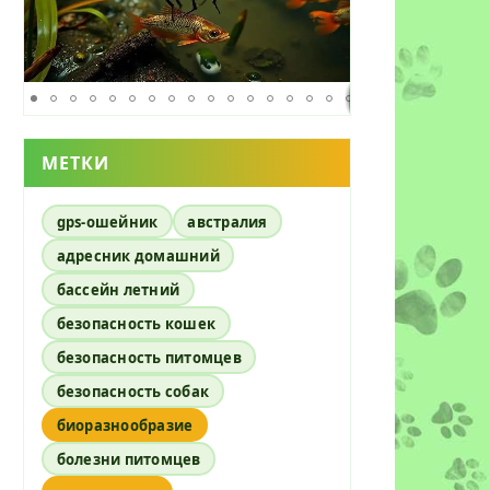
ика
 пыли
МЕТКИ
gps-ошейник
австралия
ванный
адресник домашний
бассейн летний
безопасность кошек
безопасность питомцев
безопасность собак
биоразнообразие
овых
болезни питомцев