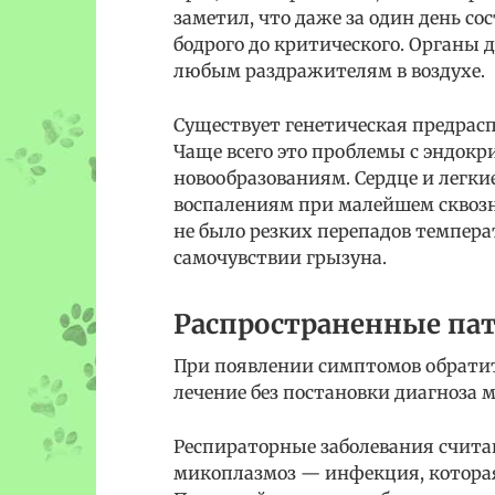
заметил, что даже за один день с
бодрого до критического. Органы 
любым раздражителям в воздухе.
Существует генетическая предрас
Чаще всего это проблемы с эндокр
новообразованиям. Сердце и легк
воспалениям при малейшем сквозня
не было резких перепадов температ
самочувствии грызуна.
Распространенные па
При появлении симптомов обратит
лечение без постановки диагноза
Респираторные заболевания счита
микоплазмоз — инфекция, которая