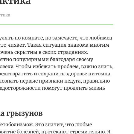
актика
отика
улять по комнате, но замечаете, что любимец
сто чихает. Такая ситуация знакома многим
очень скрытны в своих страданиях.
оятно популярными благодаря своему
овеку. Чтобы избежать проблем, важно знать,
редотвратить и сохранить здоровье питомца.
спознать первые признаки недуга, правильно
редосторожности помогут продлить жизнь
а грызунов
таболизмом. Это значит, что любые
звитие болезней, протекают стремительно. Я