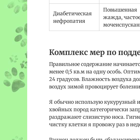
Повышенная
Диабетическая
жажда, часто
нефропатия
мочеиспускан
Комплекс мер по подд
Правильное содержание начинаетс
менее 0,5 кв.м на одну особь. Опт
24 градусов. Влажность воздуха д
воздух зимой провоцирует болезн
Я обычно использую кукурузный 
хвойных пород категорически зап
раздражают слизистую носа. Гигие
чистку клетки я провожу раз в не
Рацион должен быть сбалансиров