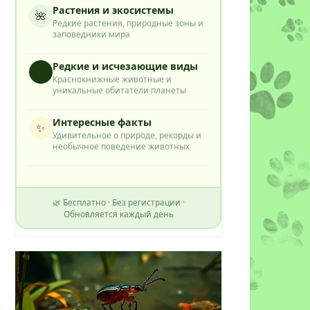
Растения и экосистемы
🌺
Редкие растения, природные зоны и
заповедники мира
Редкие и исчезающие виды
⭐
Краснокнижные животные и
уникальные обитатели планеты
Интересные факты
✨
Удивительное о природе, рекорды и
необычное поведение животных
🌿 Бесплатно · Без регистрации ·
Обновляется каждый день