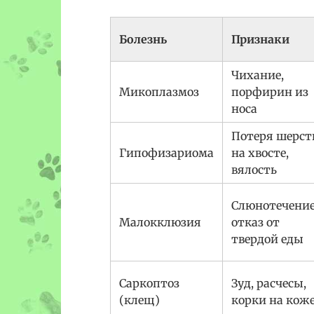
Болезнь
Признаки
Чихание,
Микоплазмоз
порфирин из
носа
Потеря шерст
Гипофизариома
на хвосте,
вялость
Слюнотечение
Малокклюзия
отказ от
твердой еды
Саркоптоз
Зуд, расчесы,
(клещ)
корки на кож