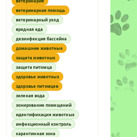
ветеринария
ветеринарная помощь
е
ветеринарный уход
вредная еда
дезинфекция бассейна
домашние животные
защита животных
защита питомца
здоровье животных
здоровье питомцев
зеленая вода
зонирование помещений
идентификация животных
инфекционный контроль
карантинная зона