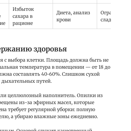
Избыток
Диета, анализ
Ограничени
е
сахара в
крови
сладостей
ие
рационе
ержанию здоровья
я с выбора клетки. Площадь должна быть не
имальная температура в помещении — от 18 до
олжна составлять 40-60%. Слишком сухой
и дыхательных путей.
или целлюлозный наполнитель. Опилки из
рещены из-за эфирных масел, которые
на требует регулярной уборки: полную
делю, а убираю влажные зоны ежедневно.
анным. Основой служит качественный