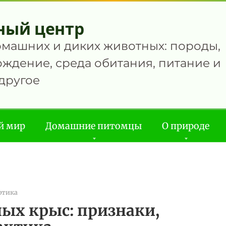
ный центр
омашних и диких животных: породы,
ждение, среда обитания, питание и
другое
й мир
Домашние питомцы
О природе
отика
ых крыс: признаки,