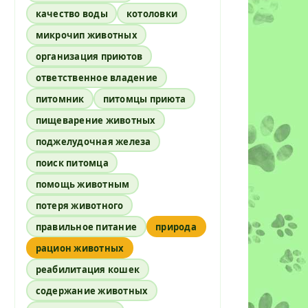
качество воды
котоловки
микрочип животных
организация приютов
ответственное владение
питомник
питомцы приюта
пищеварение животных
поджелудочная железа
поиск питомца
помощь животным
потеря животного
правильное питание
природа
рацион животных
реабилитация кошек
содержание животных