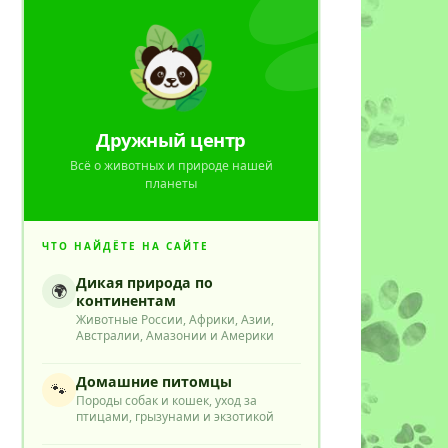
Дружный центр
Всё о животных и природе нашей
планеты
ЧТО НАЙДЁТЕ НА САЙТЕ
Дикая природа по
🌍
континентам
Животные России, Африки, Азии,
Австралии, Амазонии и Америки
Домашние питомцы
🐾
Породы собак и кошек, уход за
птицами, грызунами и экзотикой