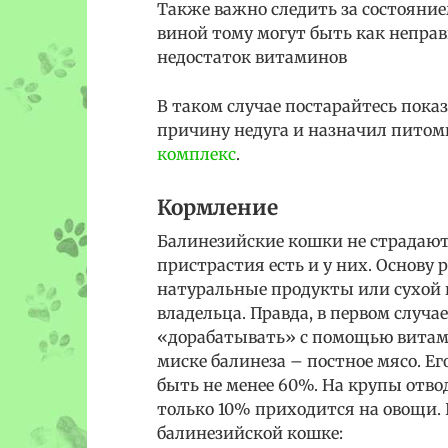
Также важно следить за состояние
виной тому могут быть как непра
недостаток витаминов
В таком случае постарайтесь пока
причину недуга и назначил пито
комплекс
.
Кормление
Балинезийские кошки не страдают
пристрастия есть и у них. Основу
натуральные продукты или сухой
владельца. Правда, в первом случ
«дорабатывать» с помощью витам
миске балинеза – постное мясо. Е
быть не менее 60%. На крупы отво
только 10% приходится на овощи. 
балинезийской кошке: