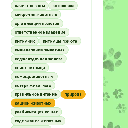
качество воды
котоловки
микрочип животных
организация приютов
ответственное владение
питомник
питомцы приюта
пищеварение животных
поджелудочная железа
поиск питомца
помощь животным
потеря животного
правильное питание
природа
рацион животных
реабилитация кошек
содержание животных