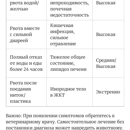
рвота водой/
непроходимость,
Высокая
желчью
почечная
недостаточность
Кишечная
Рвота вместе
инфекция,
с сильной
Высокая
сильное
диареей
отравление
Полный отказ
Тяжелое общее
Средняя/
от воды и еды
состояние,
Высокая
более 24 часов
липидоз печени
Рвота после
поедания
Инородное тело
Экстренно
ниток/
в ЖКТ
пластика
Важно: При появлении симптомов обратитесь к
ветеринарному врачу. Самостоятельное лечение без
постановки диагноза может навредить животному.