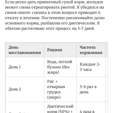
Если резко дать привычный сухой корм, желудок
может снова отреагировать рвотой. Я убедился на
своем опыте: спешка в этом вопросе приводит к
откату в лечении. Постепенно увеличивайте долю
основного корма, разбавляя его диетическим. Я
обычно растягиваю этот процесс на 5-7 дней.
День
Частота
Рацион
Ц
восстановления
кормления
Вода, легкий
Каждые 2-
У
День 1
бульон (без
3 часа
с
жира)
Рис +
отварная
5-6 раз в
З
День 2
грудка
день
п
(пюре)
Диетический
корм (50%) +
4 раза в
А