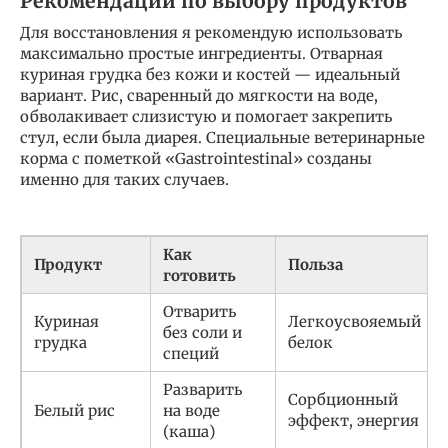
Рекомендации по выбору продуктов
Для восстановления я рекомендую использовать
максимально простые ингредиенты. Отварная
куриная грудка без кожи и костей — идеальный
вариант. Рис, сваренный до мягкости на воде,
обволакивает слизистую и помогает закрепить
стул, если была диарея. Специальные ветеринарные
корма с пометкой «Gastrointestinal» созданы
именно для таких случаев.
Как
Продукт
Польза
готовить
Отварить
Куриная
Легкоусвояемый
без соли и
грудка
белок
специй
Разварить
Сорбционный
Белый рис
на воде
эффект, энергия
(каша)