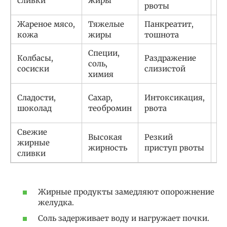
сливки
жиры
рвоты
Жареное мясо,
Тяжелые
Панкреатит,
От
кожа
жиры
тошнота
гр
Специи,
Колбасы,
Раздражение
На
соль,
сосиски
слизистой
мя
химия
Н
Сладости,
Сахар,
Интоксикация,
ку
шоколад
теобромин
рвота
ка
Свежие
Высокая
Резкий
Н
жирные
жирность
приступ рвоты
бу
сливки
Жирные продукты замедляют опорожнение
желудка.
Соль задерживает воду и нагружает почки.