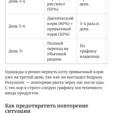
День 3-4
рис/мясо
день
к
(50%)
Диетический
корм (80%) +
3-4 раза в
П
День 5-6
привычный
день
в
корм (20%)
Полный
По
переход на
П
День 7+
графику
обычный
в
владельца
рацион
Однажды я решил вернуть коту привычный корм
уже на третий день, так как он выглядел бодрым.
Результат — повторная рвота через час после еды.
С тех пор я строго следую графику постепенного
ввода продуктов.
Как предотвратить повторение
ситуации