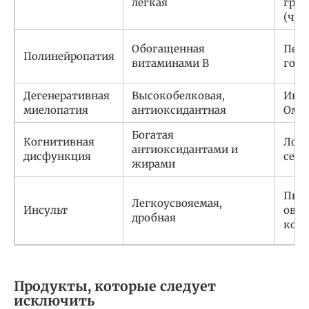
легкая
груд
(чер
Обогащенная
Пече
Полинейропатия
витаминами B
говя
Дегенеративная
Высокобелковая,
Инде
миелопатия
антиоксидантная
Омег
Богатая
Когнитивная
Лосо
антиоксидантами и
дисфункция
семе
жирами
Пюре
Легкоусвояемая,
Инсульт
овощ
дробная
кор
Продукты, которые следует
исключить