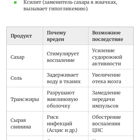
Ксилит (заменитель сахара в жвачках,
вызывает гипогликемию).
Почему
Возможное
Продукт
вреден
последствие
Усиление
Стимулирует
Сахар
судорожной
воспаление
активности
Задерживает
Увеличение
Соль
воду в тканях
отека мозга
Разрушают
Замедление
Трансжиры
миелиновую
передачи
оболочку
импульсов
Риск
Обострение
Сырая
инфекций
воспаления
свинина
(Асцис и др.)
ЦНС