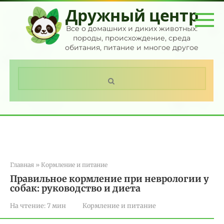
Перейти
Дружный центр
к
контенту
Все о домашних и диких животных:
породы, происхождение, среда
обитания, питание и многое другое
Поиск:
Главная
»
Кормление и питание
Правильное кормление при неврологии у
собак: руководство и диета
На чтение:
7 мин
Кормление и питание