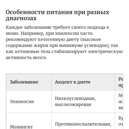
Особенности питания при разных
диагнозах
Каждое заболевание требует своего подхода к
меню. Например, при эпилепсии часто
рекомендуют кетогенную диету (высокое
содержание жиров при минимуме углеводов), так
как кетоновые тела стабилизируют электрическую
активность мозга.
Рек
Заболевание
Акцент в диете
про
МСТ
Низкоуглеводная,
Эпилепсия
жирн
высокожировая
мяс
Буль
Противовоспалительная,
отва
Менингит