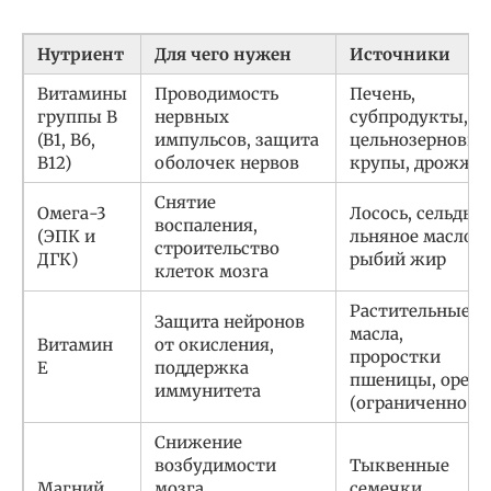
Нутриент
Для чего нужен
Источники
Витамины
Проводимость
Печень,
группы B
нервных
субпродукты,
(B1, B6,
импульсов, защита
цельнозерновые
B12)
оболочек нервов
крупы, дрожжи
Снятие
Омега-3
Лосось, сельдь,
воспаления,
(ЭПК и
льняное масло,
строительство
ДГК)
рыбий жир
клеток мозга
Растительные
Защита нейронов
масла,
Витамин
от окисления,
проростки
Е
поддержка
пшеницы, орехи
иммунитета
(ограниченно)
Снижение
возбудимости
Тыквенные
Магний
мозга,
семечки,