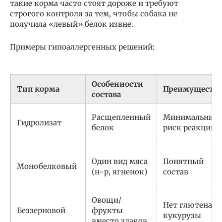
такие корма часто стоят дороже и требуют
строгого контроля за тем, чтобы собака не
получила «левый» белок извне.
Примеры гипоаллергенных решений:
Особенности
Тип корма
Преимущества
состава
Расщепленный
Минимальный
Гидролизат
белок
риск реакции
Один вид мяса
Понятный
Монобелковый
(н-р, ягненок)
состав
Овощи/
Нет глютена и
Беззерновой
фрукты
кукурузы
вместо злаков