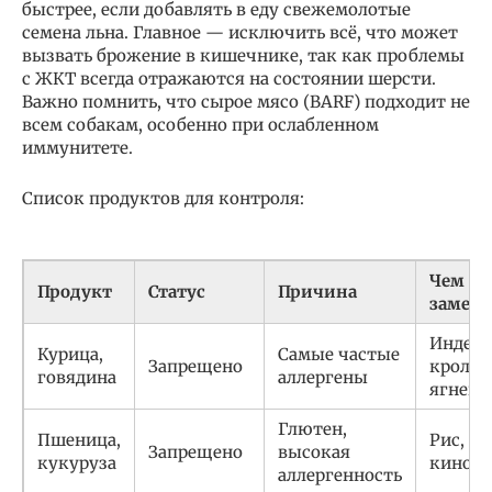
быстрее, если добавлять в еду свежемолотые
семена льна. Главное — исключить всё, что может
вызвать брожение в кишечнике, так как проблемы
с ЖКТ всегда отражаются на состоянии шерсти.
Важно помнить, что сырое мясо (BARF) подходит не
всем собакам, особенно при ослабленном
иммунитете.
Список продуктов для контроля:
Чем
Продукт
Статус
Причина
замен
Индейк
Курица,
Самые частые
Запрещено
кролик
говядина
аллергены
ягнено
Глютен,
Пшеница,
Рис, гр
Запрещено
высокая
кукуруза
киноа
аллергенность