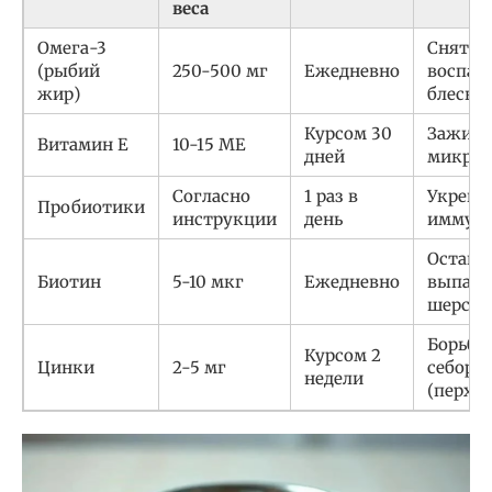
веса
Омега-3
Снятие
(рыбий
250-500 мг
Ежедневно
воспал
жир)
блеск 
Курсом 30
Заживл
Витамин Е
10-15 МЕ
дней
микро
Согласно
1 раз в
Укрепл
Пробиотики
инструкции
день
иммуни
Остано
Биотин
5-10 мкг
Ежедневно
выпаде
шерсти
Борьба 
Курсом 2
Цинки
2-5 мг
себоре
недели
(перхо