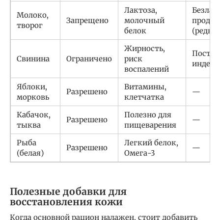
Лактоза,
Безлак
Молоко,
Запрещено
молочный
проду
творог
белок
(редко)
Жирность,
Постна
Свинина
Ограничено
риск
индейк
воспалений
Яблоки,
Витамины,
Разрешено
—
морковь
клетчатка
Кабачок,
Полезно для
Разрешено
—
тыква
пищеварения
Рыба
Легкий белок,
Разрешено
—
(белая)
Омега-3
Полезные добавки для
восстановления кожи
Когда основной рацион налажен, стоит добавить