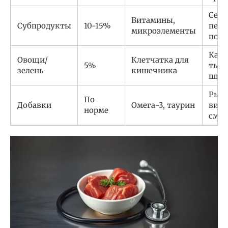
Серд
Витамины,
Субпродукты
10-15%
пече
микроэлементы
поч
Каба
Овощи/
Клетчатка для
5%
тыкв
зелень
кишечника
шпи
Рыби
По
Добавки
Омега-3, таурин
вит
норме
смес