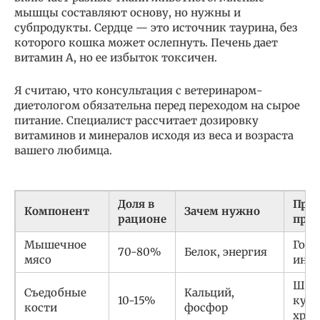
мышцы составляют основу, но нужны и
субпродукты. Сердце — это источник таурина, без
которого кошка может ослепнуть. Печень дает
витамин А, но ее избыток токсичен.
Я считаю, что консультация с ветеринаром-
диетологом обязательна перед переходом на сырое
питание. Специалист рассчитает дозировку
витаминов и минералов исходя из веса и возраста
вашего любимца.
Доля в
При
Компонент
Зачем нужно
рационе
прод
Мышечное
Говя
70-80%
Белок, энергия
мясо
инде
Шеи
Съедобные
Кальций,
10-15%
кури
кости
фосфор
хря