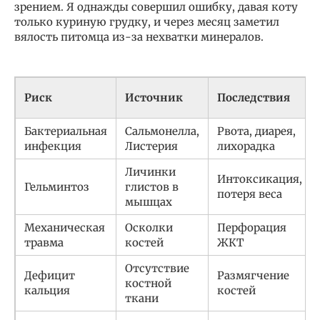
зрением. Я однажды совершил ошибку, давая коту
только куриную грудку, и через месяц заметил
вялость питомца из-за нехватки минералов.
Риск
Источник
Последствия
Бактериальная
Сальмонелла,
Рвота, диарея,
инфекция
Листерия
лихорадка
Личинки
Интоксикация,
Гельминтоз
глистов в
потеря веса
мышцах
Механическая
Осколки
Перфорация
травма
костей
ЖКТ
Отсутствие
Дефицит
Размягчение
костной
кальция
костей
ткани