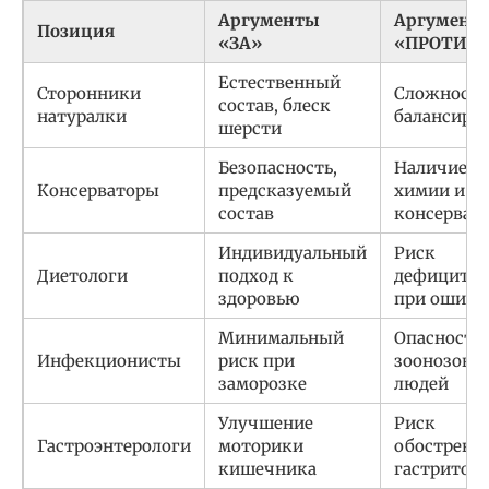
Аргументы
Аргумент
Позиция
«ЗА»
«ПРОТИВ»
Естественный
Сторонники
Сложность
состав, блеск
натуралки
балансиро
шерсти
Безопасность,
Наличие
Консерваторы
предсказуемый
химии и
состав
консерван
Индивидуальный
Риск
Диетологи
подход к
дефицитов
здоровью
при ошибк
Минимальный
Опасность
Инфекционисты
риск при
зоонозов д
заморозке
людей
Улучшение
Риск
Гастроэнтерологи
моторики
обострени
кишечника
гастритов