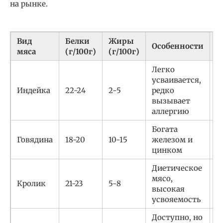
на рынке.
Вид
Белки
Жиры
Особенности
Р
мяса
(г/100г)
(г/100г)
Легко
усваивается,
И
Индейка
22-24
2-5
редко
о
вызывает
аллергию
Богата
О
Говядина
18-20
10-15
железом и
в
цинком
в
Диетическое
Д
мясо,
Кролик
21-23
5-8
ч
высокая
Ж
усвояемость
Доступно, но
С