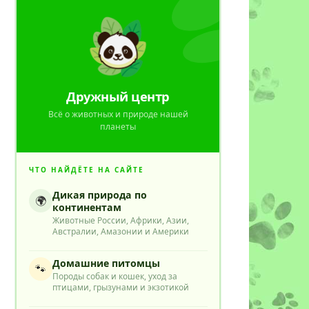
Дружный центр
Всё о животных и природе нашей
планеты
ЧТО НАЙДЁТЕ НА САЙТЕ
Дикая природа по
🌍
континентам
Животные России, Африки, Азии,
Австралии, Амазонии и Америки
Домашние питомцы
🐾
Породы собак и кошек, уход за
птицами, грызунами и экзотикой