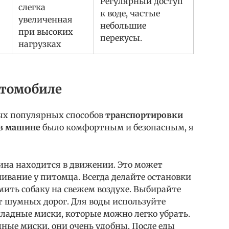
Регулярный доступ
слегка
к воде, частые
увеличенная
небольшие
при высоких
перекусы.
нагрузках
втомобиле
ых популярных способов
транспортировки
 в машине
было комфортным и безопасным, я
ина находится в движении. Это может
чивание у питомца. Всегда делайте остановки
мить собаку на свежем воздухе. Выбирайте
от шумных дорог. Для воды используйте
ладные миски, которые можно легко убрать.
ные миски, они очень удобны. После еды