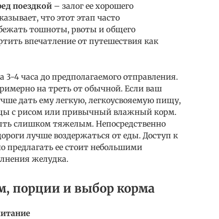
ред поездкой
– залог ее хорошего
азывает, что этот этап часто
збежать тошноты, рвоты и общего
ртить впечатление от путешествия как
а 3-4 часа до предполагаемого отправления.
имерно на треть от обычной. Если ваш
чше дать ему легкую, легкоусвояемую пищу,
ицы с рисом или привычный влажный корм.
быть слишком тяжелым. Непосредственно
дороги лучше воздержаться от еды. Доступ к
 но предлагать ее стоит небольшими
лнения желудка.
м, порции и выбор корма
питание