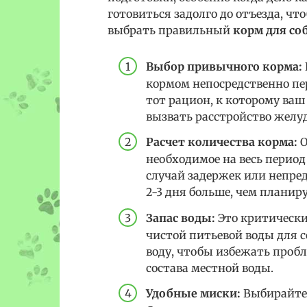
готовиться задолго до отъезда, чт
выбрать правильный
корм для со
Выбор привычного корма:
кормом непосредственно пер
тот рацион, к которому ва
вызвать расстройство желудк
Расчет количества корма:
О
необходимое на весь период
случай задержек или непред
2-3 дня больше, чем планиру
Запас воды:
Это критически
чистой питьевой воды для 
воду, чтобы избежать проб
состава местной воды.
Удобные миски:
Выбирайте 