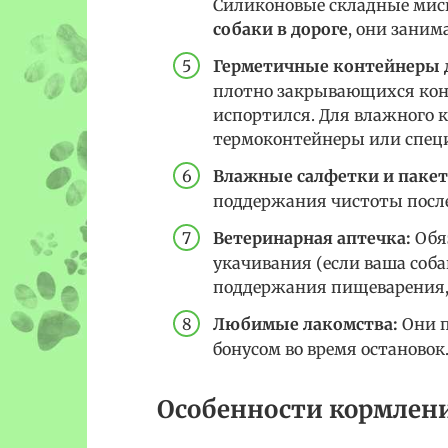
Силиконовые складные мис
собаки в дороге
, они зани
Герметичные контейнеры д
плотно закрывающихся конт
испортился. Для влажного 
термоконтейнеры или спец
Влажные салфетки и пакет
поддержания чистоты после
Ветеринарная аптечка:
Обяз
укачивания (если ваша соба
поддержания пищеварения, а
Любимые лакомства:
Они п
бонусом во время остановок
Особенности кормлени