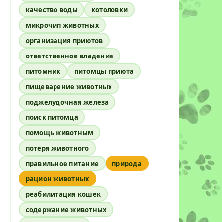
качество воды
котоловки
микрочип животных
организация приютов
ответственное владение
питомник
питомцы приюта
пищеварение животных
поджелудочная железа
поиск питомца
помощь животным
потеря животного
правильное питание
природа
рацион животных
реабилитация кошек
содержание животных