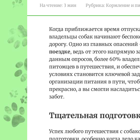
На чтение:
3 мин
Рубрика:
Кормление и п
Когда приближается время отпуска
владельцы собак начинают беспоко
дорогу. Одно из главных опасений
поездке
, ведь от этого напрямую 
данным опросов, более 60% владе
питомцев в путешествия, и обесп
условиях становится ключевой зад
организации питания в пути, чтоб
прекрасно, а вы смогли насладит
забот.
Тщательная подготов
Успех любого путешествия с собак
подготовки, особенно когда дело к