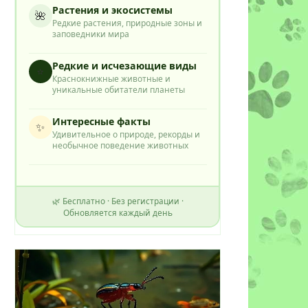
Растения и экосистемы
🌺
Редкие растения, природные зоны и
заповедники мира
Редкие и исчезающие виды
⭐
Краснокнижные животные и
уникальные обитатели планеты
Интересные факты
✨
Удивительное о природе, рекорды и
необычное поведение животных
🌿 Бесплатно · Без регистрации ·
Обновляется каждый день