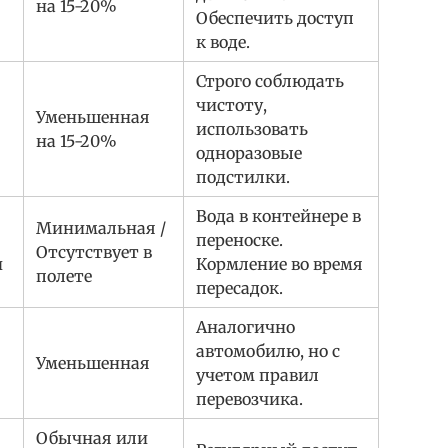
на 15-20%
Обеспечить доступ
к воде.
Строго соблюдать
чистоту,
Уменьшенная
использовать
на 15-20%
одноразовые
подстилки.
Вода в контейнере в
Минимальная /
переноске.
Отсутствует в
и
Кормление во время
полете
пересадок.
Аналогично
автомобилю, но с
Уменьшенная
учетом правил
перевозчика.
Обычная или