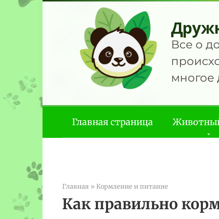
Перейти
к
Друж
контенту
Все о д
происхо
многое 
Главная страница
Животны
Главная
»
Кормление и питание
Как правильно корм