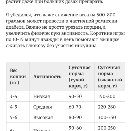
растет даже при больших дозах препарата.
Я убедился, что даже снижение веса на 500-800
граммов может привести к частичной ремиссии
диабета. Важно не просто урезать порции, а
увеличить физическую активность. Короткие игры
по 10-15 минут дважды в день помогают мышцам
сжигать глюкозу без участия инсулина.
Суточная
Суточная
Вес
норма
норма
кошки
Активность
(сухой
(влажный
(кг)
корм, г)
корм, г)
3-4
Низкая
40-50
150-200
4-5
Средняя
60-70
220-280
5-6
Высокая
80-90
300-350
50-60
200-250
6+
Низкая