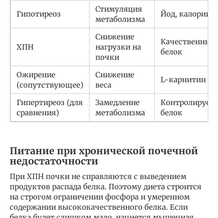
Стимуляция
Гипотиреоз
Йод, калории
метаболизма
Снижение
Качественный
ХПН
нагрузки на
белок
почки
Ожирение
Снижение
L-карнитин
(сопутствующее)
веса
Гипертиреоз (для
Замедление
Контролируем
сравнения)
метаболизма
белок
Питание при хронической почечной
недостаточности
При ХПН почки не справляются с выведением
продуктов распада белка. Поэтому диета строится
на строгом ограничении фосфора и умеренном
содержании высококачественного белка. Если
белка будет слишком мало, начнется мышечная