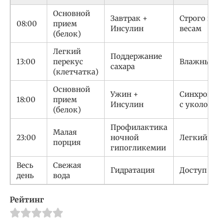
Основной
Завтрак +
Строго по
08:00
прием
Инсулин
весам
(белок)
Легкий
Поддержание
13:00
перекус
Влажный 
сахара
(клетчатка)
Основной
Ужин +
Синхрони
18:00
прием
Инсулин
с уколом
(белок)
Профилактика
Малая
23:00
ночной
Легкий п
порция
гипогликемии
Весь
Свежая
Гидратация
Доступ 24
день
вода
Рейтинг