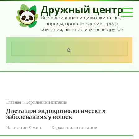
Перейти
Дружный центр
к
контенту
Все о домашних и диких животных:
породы, происхождение, среда
обитания, питание и многое другое
Поиск:
Главная
»
Кормление и питание
Диета при эндокринологических
заболеваниях у кошек
На чтение:
9 мин
Кормление и питание