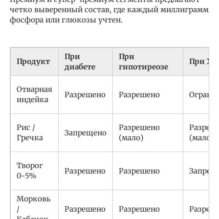
четко выверенный состав, где каждый миллиграмм
фосфора или глюкозы учтен.
При
При
Продукт
При ХП
диабете
гипотиреозе
Отварная
Разрешено
Разрешено
Ограни
индейка
Рис /
Разрешено
Разреш
Запрещено
Гречка
(мало)
(мало)
Творог
Разрешено
Разрешено
Запрещ
0-5%
Морковь
/
Разрешено
Разрешено
Разреш