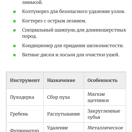
линькой.
Колтунорез для безопасного удаления узлов.
Когтерез с острым лезвием.
Специальный шампунь для длинношерстных
пород.
Кондиционер для придания шелковистости.
Ватные диски и лосьон для очистки ушей.
Инструмент
Назначение
Особенность
Мягкие
Пуходерка
Сбор пуха
щетинки
Закругленные
Гребень
Распутывание
зубья
Удаление
Металлическое
Фурминатор