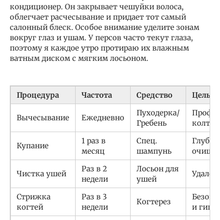
кондиционер. Он закрывает чешуйки волоса,
облегчает расчесывание и придает тот самый
салонный блеск. Особое внимание уделите зонам
вокруг глаз и ушам. У персов часто текут глаза,
поэтому я каждое утро протираю их влажным
ватным диском с мягким лосьоном.
Процедура
Частота
Средство
Цель
Пуходерка/
Профи
Вычесывание
Ежедневно
Гребень
колтун
1 раз в
Спец.
Глубок
Купание
месяц
шампунь
очище
Раз в 2
Лосьон для
Чистка ушей
Удален
недели
ушей
Стрижка
Раз в 3
Безопа
Когтерез
когтей
недели
и гиги