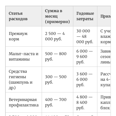
Сумма в
Статья
Годовые
месяц
Приме
расходов
затраты
(примерно)
30 000
С учет
Премиум
2 500 — 4
— 48
влажн
корм
000 руб.
000 руб.
кормов
6 000 —
Зависит
Мальт-паста и
500 — 800
9 600
сезона
витамины
руб.
руб.
линьки
Средства
3 600 —
Рассчи
гигиены
300 — 500
6 000
на 4-6
(шампунь и
руб.
руб.
купани
др.)
4 800 —
Привив
Ветеринарная
400 — 700
8 400
капли 
профилактика
руб.
руб.
блох