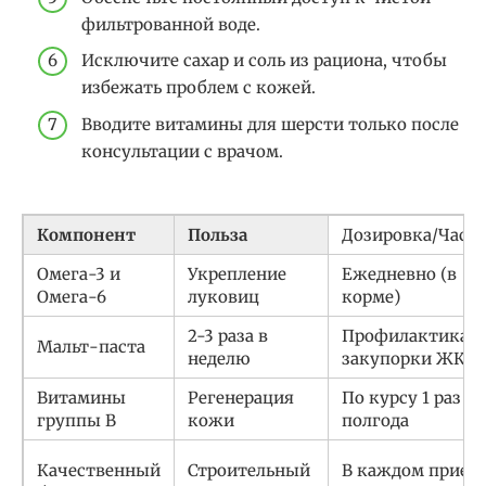
фильтрованной воде.
Исключите сахар и соль из рациона, чтобы
избежать проблем с кожей.
Вводите витамины для шерсти только после
консультации с врачом.
Компонент
Польза
Дозировка/Част
Омега-3 и
Укрепление
Ежедневно (в
Омега-6
луковиц
корме)
2-3 раза в
Профилактика
Мальт-паста
неделю
закупорки ЖКТ
Витамины
Регенерация
По курсу 1 раз в
группы B
кожи
полгода
Качественный
Строительный
В каждом прием