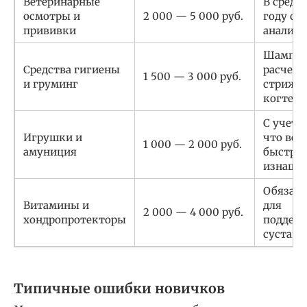
Ветеринарные
В средн
осмотры и
2 000 — 5 000 руб.
году с 
прививки
анализо
Шампун
Средства гигиены
расческ
1 500 — 3 000 руб.
и груминг
стрижк
когтей
С учето
Игрушки и
что ве
1 000 — 2 000 руб.
амуниция
быстро
изнаши
Обязате
Витамины и
для
2 000 — 4 000 руб.
хондропротекторы
поддер
суставо
Типичные ошибки новичков