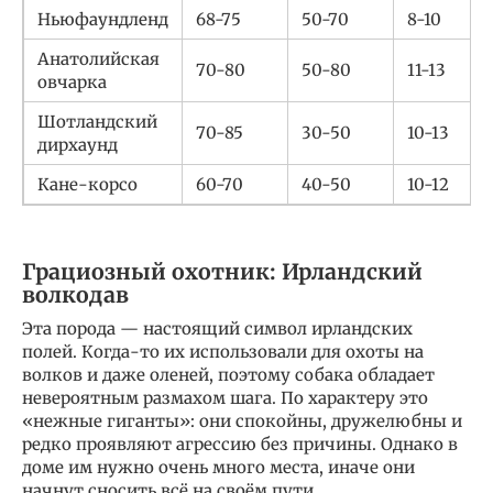
Ньюфаундленд
68-75
50-70
8-10
Анатолийская
70-80
50-80
11-13
овчарка
Шотландский
70-85
30-50
10-13
дирхаунд
Кане-корсо
60-70
40-50
10-12
Грациозный охотник: Ирландский
волкодав
Эта порода — настоящий символ ирландских
полей. Когда-то их использовали для охоты на
волков и даже оленей, поэтому собака обладает
невероятным размахом шага. По характеру это
«нежные гиганты»: они спокойны, дружелюбны и
редко проявляют агрессию без причины. Однако в
доме им нужно очень много места, иначе они
начнут сносить всё на своём пути.