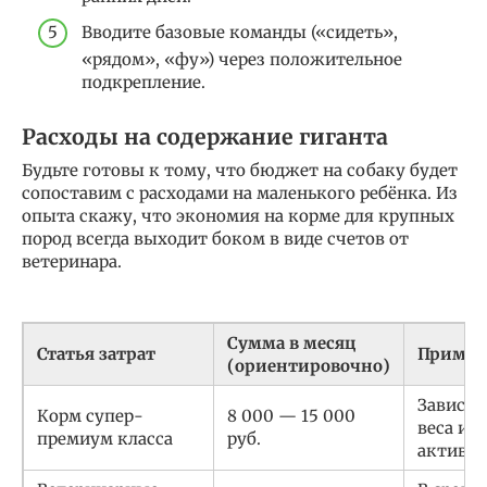
Вводите базовые команды («сидеть»,
«рядом», «фу») через положительное
подкрепление.
Расходы на содержание гиганта
Будьте готовы к тому, что бюджет на собаку будет
сопоставим с расходами на маленького ребёнка. Из
опыта скажу, что экономия на корме для крупных
пород всегда выходит боком в виде счетов от
ветеринара.
Сумма в месяц
Статья затрат
Примеч
(ориентировочно)
Зависит
Корм супер-
8 000 — 15 000
веса и
премиум класса
руб.
активн