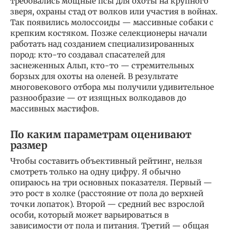
требовались мощные псы для охоты на крупного
зверя, охраны стад от волков или участия в войнах.
Так появились молоссоиды — массивные собаки с
крепким костяком. Позже селекционеры начали
работать над созданием специализированных
пород: кто-то создавал спасателей для
заснеженных Альп, кто-то — стремительных
борзых для охоты на оленей. В результате
многовекового отбора мы получили удивительное
разнообразие — от изящных волкодавов до
массивных мастифов.
По каким параметрам оценивают
размер
Чтобы составить объективный рейтинг, нельзя
смотреть только на одну цифру. Я обычно
опираюсь на три основных показателя. Первый —
это рост в холке (расстояние от пола до верхней
точки лопаток). Второй — средний вес взрослой
особи, который может варьироваться в
зависимости от пола и питания. Третий — общая