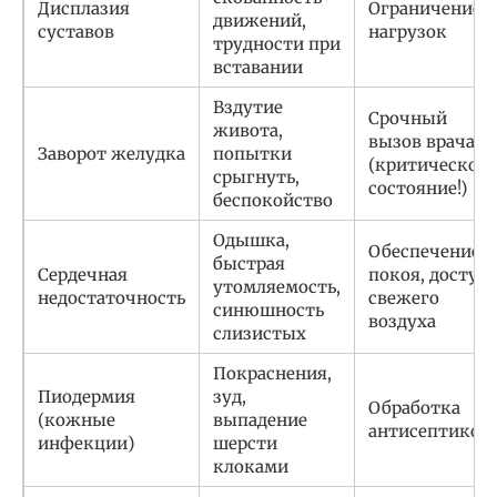
Дисплазия
Ограничение
движений,
суставов
нагрузок
трудности при
вставании
Вздутие
Срочный
живота,
вызов врача
Заворот желудка
попытки
(критическое
срыгнуть,
состояние!)
беспокойство
Одышка,
Обеспечение
быстрая
Сердечная
покоя, доступ
утомляемость,
недостаточность
свежего
синюшность
воздуха
слизистых
Покраснения,
Пиодермия
зуд,
Обработка
(кожные
выпадение
антисептиком
инфекции)
шерсти
клоками