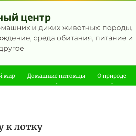
ный центр
омашних и диких животных: породы,
ждение, среда обитания, питание и
другое
й мир
Домашние питомцы
О природе
 к лотку