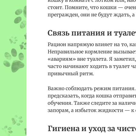
кошку в комнате с лотком или, нао
стоит. Помните, что кошки — очен
прегражден, они не будут ждать,
Связь питания и туал
Рацион напрямую влияет на то, ка
Неправильное кормление вызывает
«авариям» вне туалета. Я заметил
часто начинают ходить в туалет ч
привычный ритм.
Важно соблюдать режим питания. 
предсказать, когда кошка отправит
обучения. Также следите за налич
запорам, а избыток жидкости — к
Гигиена и уход за чис