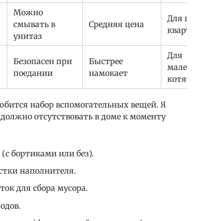
Можно
Для городск
смывать в
Средняя цена
квартир
унитаз
Для
Безопасен при
Быстрее
маленьких
поедании
намокает
котят
добится набор вспомогательных вещей. Я
е должно отсутствовать в доме к моменту
(с бортиками или без).
стки наполнителя.
ок для сбора мусора.
одов.