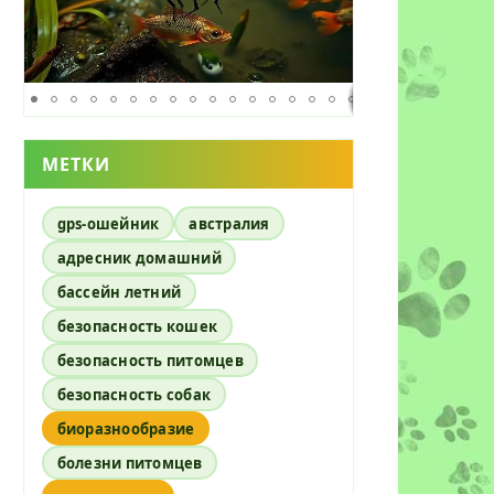
их
МЕТКИ
gps-ошейник
австралия
адресник домашний
бассейн летний
безопасность кошек
безопасность питомцев
безопасность собак
биоразнообразие
болезни питомцев