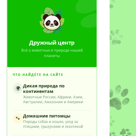
Дружный центр
Всё о животных и природе нашей
планеты
ЧТО НАЙДЁТЕ НА САЙТЕ
Дикая природа по
🌍
континентам
Животные России, Африки, Азии,
Австралии, Амазонии и Америки
Домашние питомцы
🐾
Породы собак и кошек, уход за
птицами, грызунами и экзотикой