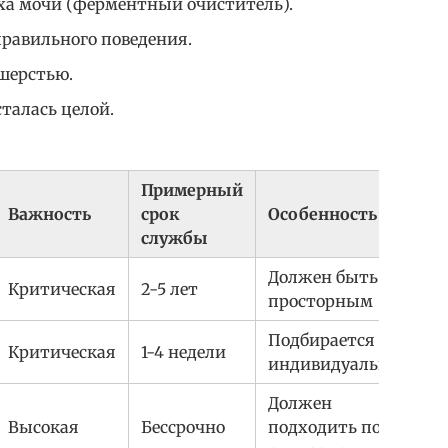
аха мочи (ферментный очиститель).
равильного поведения.
 шерстью.
сталась целой.
Примерный
Важность
срок
Особенность
службы
Должен быть
Критическая
2-5 лет
просторным
Подбирается
Критическая
1-4 недели
индивидуально
Должен
Высокая
Бессрочно
подходить под