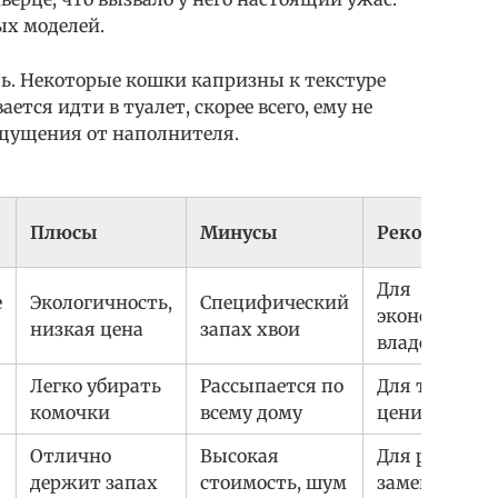
ых моделей.
ь. Некоторые кошки капризны к текстуре
ется идти в туалет, скорее всего, ему не
щущения от наполнителя.
Плюсы
Минусы
Рекомендац
Для
е
Экологичность,
Специфический
экономных
низкая цена
запах хвои
владельцев
Легко убирать
Рассыпается по
Для тех, кто
комочки
всему дому
ценит чисто
Отлично
Высокая
Для редкой
держит запах
стоимость, шум
замены