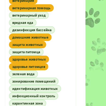
ветеринария
ветеринарная помощь
ветеринарный уход
вредная еда
дезинфекция бассейна
домашние животные
защита животных
защита питомца
здоровье животных
здоровье питомцев
зеленая вода
зонирование помещений
идентификация животных
инфекционный контроль
карантинная зона