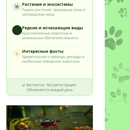
Растения и экосистемы
🌺
Редкие растения, природные зоны и
заповедники мира
Редкие и исчезающие виды
⭐
Краснокнижные животные и
уникальные обитатели планеты
Интересные факты
✨
Удивительное о природе, рекорды и
ия
необычное поведение животных
🌿 Бесплатно · Без регистрации ·
Обновляется каждый день
ту