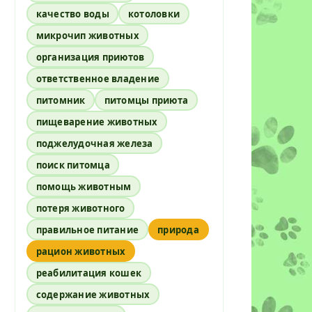
качество воды
котоловки
микрочип животных
организация приютов
ответственное владение
питомник
питомцы приюта
пищеварение животных
поджелудочная железа
поиск питомца
помощь животным
потеря животного
правильное питание
природа
рацион животных
реабилитация кошек
содержание животных