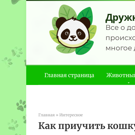
Перейти
к
Друж
контенту
Все о д
происхо
многое 
Главная страница
Животны
Главная
»
Интересное
Как приучить кошку