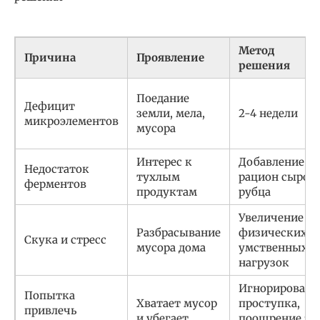
Метод
Причина
Проявление
решения
Поедание
Дефицит
земли, мела,
2-4 недели
микроэлементов
мусора
Интерес к
Добавление в
Недостаток
тухлым
рацион сырог
ферментов
продуктам
рубца
Увеличение
Разбрасывание
физических и
Скука и стресс
мусора дома
умственных
нагрузок
Игнорировани
Попытка
Хватает мусор
проступка,
привлечь
и убегает
поощрение за