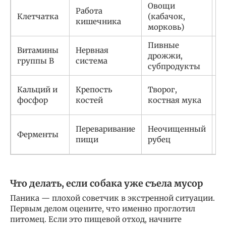
Овощи
Работа
5
Клетчатка
(кабачок,
кишечника
р
морковь)
Пивные
П
Витамины
Нервная
дрожжи,
и
группы B
система
субпродукты
п
Кальций и
Крепость
Творог,
1
фосфор
костей
костная мука
к
1
Переваривание
Неочищенный
Ферменты
с
пищи
рубец
с
Что делать, если собака уже съела мусор
Паника — плохой советчик в экстренной ситуации.
Первым делом оцените, что именно проглотил
питомец. Если это пищевой отход, начните