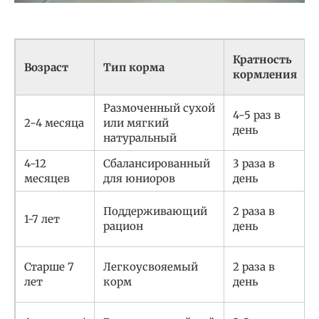
Кратность
Возраст
Тип корма
кормления
Размоченный сухой
4-5 раз в
2-4 месяца
или мягкий
день
натуральный
4-12
Сбалансированный
3 раза в
месяцев
для юниоров
день
Поддерживающий
2 раза в
1-7 лет
рацион
день
Старше 7
Легкоусвояемый
2 раза в
лет
корм
день