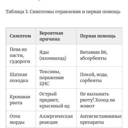
Таблица 3. Симптомы отравления и первая помощь
Вероятная
Симптом
Первая помощь
причина
Пена из
Яды
Витамин В6,
пасти,
(изониазид)
абсорбенты
судороги
Токсины,
Шаткая
Покой, вода,
поражение
походка
сорбенты
ЦНС
Острый
Не вызывать
Кровавая
предмет,
рвоту! Холод на
рвота
крысиный яд
живот
Отек
Аллергическая
Антигистаминные
морды
реакция
препараты