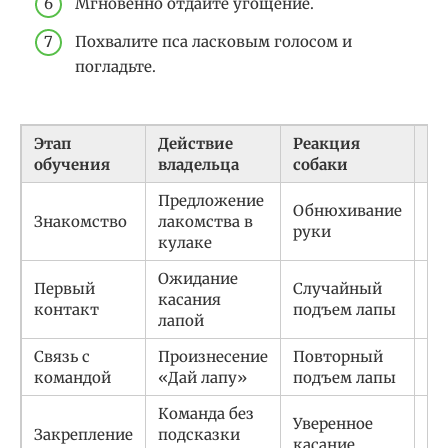
Мгновенно отдайте угощение.
Похвалите пса ласковым голосом и
погладьте.
Этап
Действие
Реакция
На
обучения
владельца
собаки
Предложение
Обнюхивание
Знакомство
лакомства в
По
руки
кулаке
Ожидание
Ма
Первый
Случайный
касания
ку
контакт
подъем лапы
лапой
ед
Связь с
Произнесение
Повторный
Ла
командой
«Дай лапу»
подъем лапы
+ 
Команда без
Бо
Уверенное
Закрепление
подсказки
кр
касание