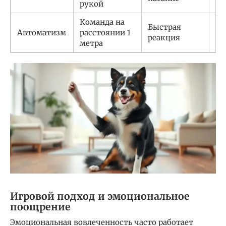
рукой
ку
Команда на
Быстрая
Иг
Автоматизм
расстоянии 1
реакция
уг
метра
Игровой подход и эмоциональное
поощрение
Эмоциональная вовлеченность часто работает