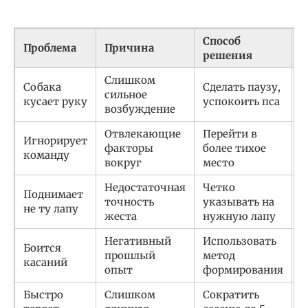
Способ
Проблема
Причина
Н
решения
Слишком
Собака
Сделать паузу,
Н
сильное
кусает руку
успокоить пса
и
возбуждение
Отвлекающие
Перейти в
У
Игнорирует
факторы
более тихое
л
команду
вокруг
место
и
Недостаточная
Четко
Х
Поднимает
точность
указывать на
т
не ту лапу
жеста
нужную лапу
в
Негативный
Использовать
Д
Боится
прошлый
метод
о
касаний
опыт
формирования
м
Быстро
Слишком
Сократить
З