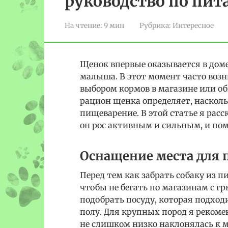
руководство по пи
На чтение:
9 мин
Рубрика:
Интересное
Щенок впервые оказывается в доме
малыша. В этот момент часто воз
выбором кормов в магазине или о
рацион щенка определяет, насколь
пищеварение. В этой статье я рас
он рос активным и сильным, и по
Оснащение места для 
Перед тем как забрать собаку из п
чтобы не бегать по магазинам с 
подобрать посуду, которая подходи
полу. Для крупных пород я рекоме
не слишком низко наклонялась к м