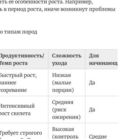
ь её особенности роста. Например,
 в период роста, иначе возникнут проблемы
по типам пород
Продуктивность/
Сложность
Для
Темп роста
ухода
начинающих
Быстрый рост,
Низкая
раннее
(малые
Да
созревание
порции)
Средняя
Интенсивный
(риск
Да
рост скелета
ожирения)
Высокая
Требует строгого
(контроль
Средне