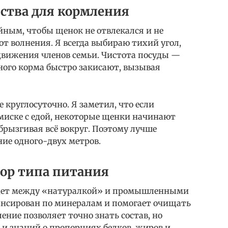
ства для кормления
йным, чтобы щенок не отвлекался и не
т волнения. Я всегда выбираю тихий угол,
 движения членов семьи. Чистота посуды —
жного корма быстро закисают, вызывая
 круглосуточно. Я заметил, что если
миске с едой, некоторые щенки начинают
збрызгивая всё вокруг. Поэтому лучше
ние одного-двух метров.
ор типа питания
 идет между «натуралкой» и промышленными
лансирован по минералам и помогает очищать
ение позволяет точно знать состав, но
 и знаний о пропорциях белков, жиров и