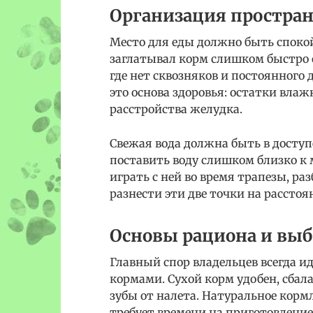
Организация простран
Место для еды должно быть споко
заглатывал корм слишком быстро о
где нет сквозняков и постоянного
это основа здоровья: остатки вла
расстройства желудка.
Свежая вода должна быть в доступе
поставить воду слишком близко к 
играть с ней во время трапезы, ра
разнести эти две точки на расстоя
Основы рациона и выб
Главный спор владельцев всегда
кормами. Сухой корм удобен, сба
зубы от налета. Натуральное кормл
требует времени на приготовление