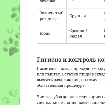
овчарка
Золотистый
Крупная
ретривер
Средняя/
Мопс
Малая
Гигиена и контроль к
После еды я всегда проверяю морд
или паштет. Остатки пищи в склад
вызвать раздражение, поэтому ле
обязательная процедура.
Чистка зубов должна стать привычк
специальные силиконовые напаль