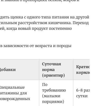
одить щенка с одного типа питания на другой
ь сильным расстройством кишечника. Переход
ей, когда новый продукт постепенно
в зависимости от возраста и породы
Суточная
Кратность
Добавки
норма
кормления
(ориентир)
По
Специальные
требованию
6-8 раз в
витамины для
(малыми
сутки
новорожденных
порциями)