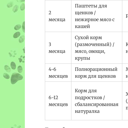
Паштеты для
2
щенков /
месяца
нежирное мясо с
кашей
Сухой корм
3
(размоченный) /
месяца
мясо, овощи,
крупы
4-6
Полнорационный
месяцев
корм для щенков
Корм для
6-12
подростков /
месяцев
сбалансированная
натуралка