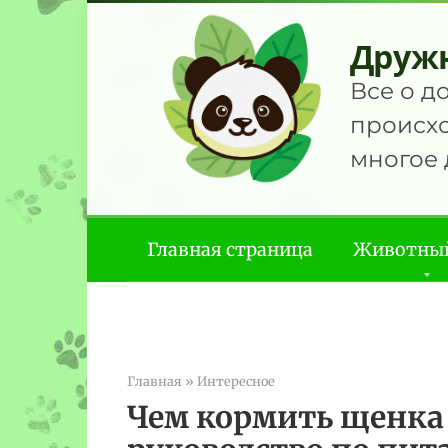
Перейти
к
Друж
контенту
Все о д
происхо
многое 
Главная страница
Животны
Главная
»
Интересное
Чем кормить щенка 