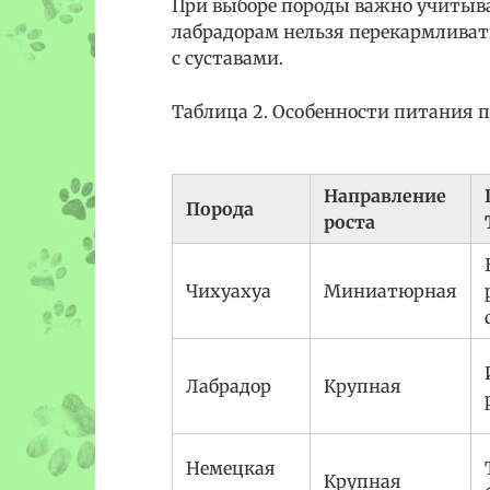
При выборе породы важно учитыват
лабрадорам нельзя перекармливать
с суставами.
Таблица 2. Особенности питания 
Направление
Порода
роста
Чихуахуа
Миниатюрная
Лабрадор
Крупная
Немецкая
Крупная