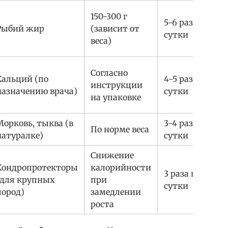
150-300 г
5-6 раз в
Рыбий жир
(зависит от
сутки
веса)
Согласно
Кальций (по
4-5 раз в
инструкции
назначению врача)
сутки
на упаковке
Морковь, тыква (в
3-4 раза в
По норме веса
натуралке)
сутки
Снижение
Хондропротекторы
калорийности
3 раза в
(для крупных
при
сутки
пород)
замедлении
роста