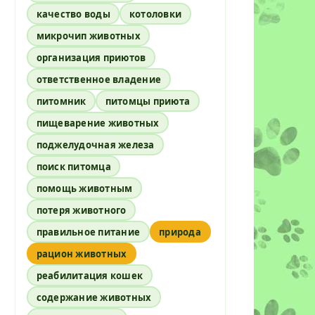
качество воды
котоловки
микрочип животных
организация приютов
ответственное владение
питомник
питомцы приюта
пищеварение животных
поджелудочная железа
поиск питомца
помощь животным
потеря животного
правильное питание
природа
рацион животных
реабилитация кошек
содержание животных