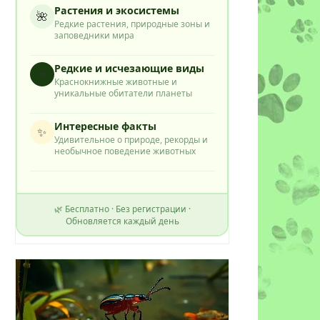
Растения и экосистемы
🌺
Редкие растения, природные зоны и
заповедники мира
Редкие и исчезающие виды
⭐
Краснокнижные животные и
уникальные обитатели планеты
Интересные факты
✨
Удивительное о природе, рекорды и
необычное поведение животных
🌿 Бесплатно · Без регистрации ·
Обновляется каждый день