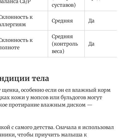
баланса Ca/P
суставов)
Склонность к
Средняя
Да
аллергиям
Средняя
Склонность к
(контроль
Да
полноте
веса)
ондиции тела
у щенка, особенно если он ел влажный корм
ках кожи у мопсов или бульдогов могут
гкое протирание влажным диском —
ой с самого детства. Сначала я использовал
чники, чтобы приучить малыша к