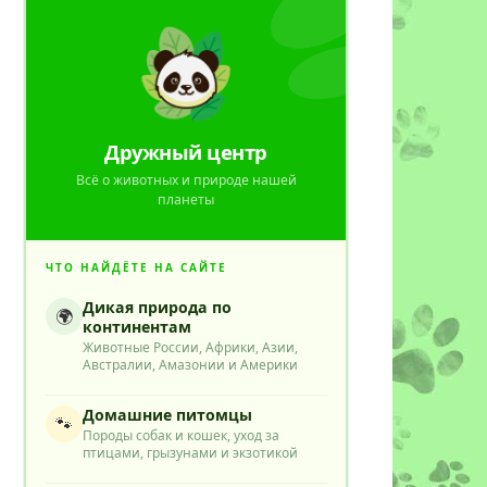
Дружный центр
Всё о животных и природе нашей
планеты
ЧТО НАЙДЁТЕ НА САЙТЕ
Дикая природа по
🌍
континентам
Животные России, Африки, Азии,
Австралии, Амазонии и Америки
Домашние питомцы
🐾
Породы собак и кошек, уход за
птицами, грызунами и экзотикой