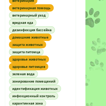
ветеринария
ветеринарная помощь
ветеринарный уход
вредная еда
дезинфекция бассейна
домашние животные
защита животных
защита питомца
здоровье животных
здоровье питомцев
зеленая вода
зонирование помещений
идентификация животных
инфекционный контроль
карантинная зона