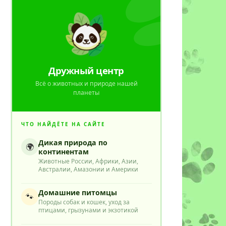
Дружный центр
Всё о животных и природе нашей
планеты
ЧТО НАЙДЁТЕ НА САЙТЕ
Дикая природа по
🌍
континентам
Животные России, Африки, Азии,
Австралии, Амазонии и Америки
Домашние питомцы
🐾
Породы собак и кошек, уход за
птицами, грызунами и экзотикой