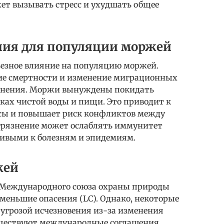
ет вызывать стресс и ухудшать общее
ния для популяции моржей
ьезное влияние на популяцию моржей.
ие смертности и изменение миграционных
рязнения. Моржи вынуждены покидать
ках чистой воды и пищи. Это приводит к
рсы и повышает риск конфликтов между
агрязнение может ослаблять иммунитет
чивыми к болезням и эпидемиям.
жей
 Международного союза охраны природы
еньшие опасения (LC). Однако, некоторые
угрозой исчезновения из-за изменения
уществуют международные соглашения,