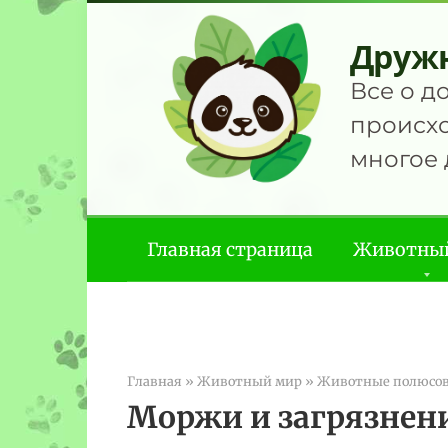
Перейти
к
Друж
контенту
Все о д
происхо
многое 
Главная страница
Животны
Главная
»
Животный мир
»
Животные полюсо
Моржи и загрязнени