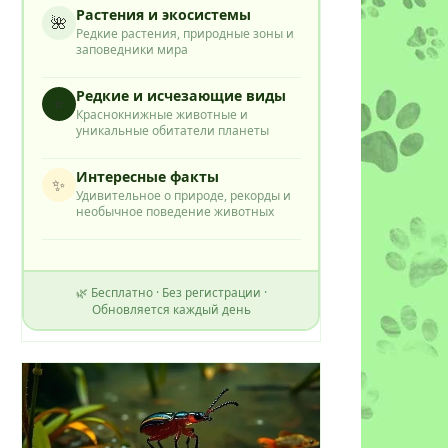
Растения и экосистемы
🌺
Редкие растения, природные зоны и
заповедники мира
Редкие и исчезающие виды
⭐
Краснокнижные животные и
уникальные обитатели планеты
Интересные факты
✨
Удивительное о природе, рекорды и
необычное поведение животных
🌿 Бесплатно · Без регистрации ·
Обновляется каждый день