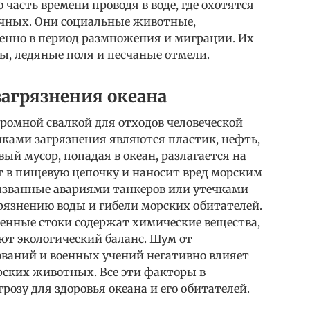
часть времени проводя в воде, где охотятся
очных. Они социальные животные,
енно в период размножения и миграции. Их
ы, ледяные поля и песчаные отмели.
агрязнения океана
громной свалкой для отходов человеческой
ками загрязнения являются пластик, нефть,
ый мусор, попадая в океан, разлагается на
 в пищевую цепочку и наносит вред морским
званные авариями танкеров или утечками
рязнению воды и гибели морских обитателей.
енные стоки содержат химические вещества,
ют экологический баланс. Шум от
ований и военных учений негативно влияет
ских животных. Все эти факторы в
розу для здоровья океана и его обитателей.