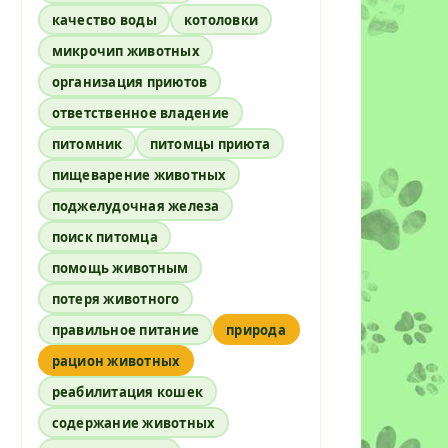
качество воды
котоловки
микрочип животных
организация приютов
ответственное владение
питомник
питомцы приюта
пищеварение животных
поджелудочная железа
поиск питомца
помощь животным
потеря животного
правильное питание
природа
рацион животных
реабилитация кошек
содержание животных