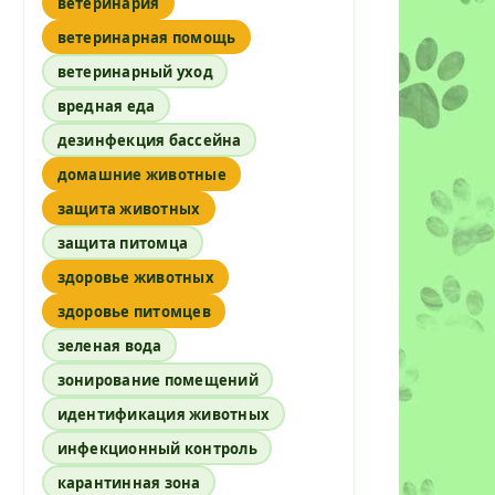
ветеринария
ветеринарная помощь
ветеринарный уход
вредная еда
дезинфекция бассейна
домашние животные
защита животных
защита питомца
здоровье животных
здоровье питомцев
зеленая вода
зонирование помещений
идентификация животных
инфекционный контроль
карантинная зона