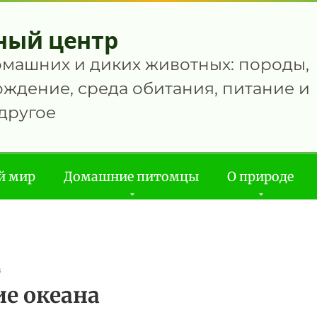
ный центр
омашних и диких животных: породы,
ждение, среда обитания, питание и
другое
й мир
Домашние питомцы
О природе
в
е океана