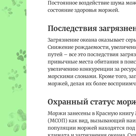
Постоянное воздействие шума мож
состояние здоровья моржей.
Последствия загрязне
Загрязнение океана оказывает сер
Снижение рождаемости, увеличен
путей – все это последствия заг
привычные места обитания в поис
увеличению конкуренции за ресу
морскими слонами. Кроме того, з
моржей, делая их более восприим
Охранный статус мор
Моржи занесены в Красную книгу
(МСОП) как вид, вызывающий наим
популяции моржей находятся под 
климата и загрязнения океана. С