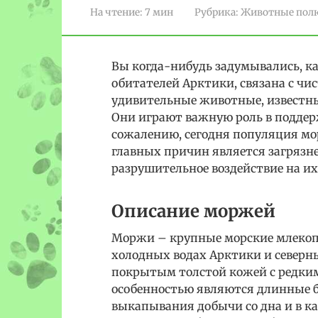
На чтение:
7 мин
Рубрика:
Животные пол
Вы когда-нибудь задумывались, к
обитателей Арктики, связана с чи
удивительные животные, известны
Они играют важную роль в поддер
сожалению, сегодня популяция мор
главных причин является загрязне
разрушительное воздействие на их 
Описание моржей
Моржи – крупные морские млекоп
холодных водах Арктики и северн
покрытым толстой кожей с редки
особенностью являются длинные б
выкапывания добычи со дна и в к