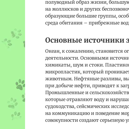
полуводный образ жизни, большую 
на моллюсков и других беспозвон
образующие большие группы, особ
среда обитания – прибрежные вод
Основные источники з
Океан, к сожалению, становится о
деятельности. Основными источни
химикаты, шум и стоки. Пластиков
микропластик, который проникает
животным. Нефтяные разливы, вы
при добыче нефти, приводят к заг
Промышленные и сельскохозяйств
которые отравляют воду и наруша
судоходства, сейсмических исслед
на коммуникацию и поведение мор
совокупности создают серьезную уг