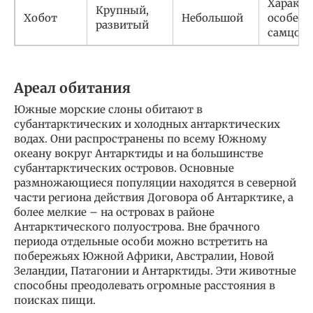
Характе
Крупный,
Хобот
Небольшой
особенн
развитый
самцов
Ареал обитания
Южные морские слоны обитают в
субантарктических и холодных антарктических
водах. Они распространены по всему Южному
океану вокруг Антарктиды и на большинстве
субантарктических островов. Основные
размножающиеся популяции находятся в северной
части региона действия Договора об Антарктике, а
более мелкие – на островах в районе
Антарктического полуострова. Вне брачного
периода отдельные особи можно встретить на
побережьях Южной Африки, Австралии, Новой
Зеландии, Патагонии и Антарктиды. Эти животные
способны преодолевать огромные расстояния в
поисках пищи.