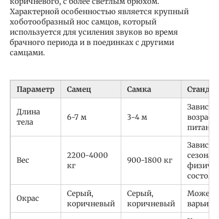
коричневого, с более светлым брюхом.
Характерной особенностью является крупный
хоботообразный нос самцов, который
используется для усиления звуков во время
брачного периода и в поединках с другими
самцами.
Параметр
Самец
Самка
Стандар
Зависит
Длина
6-7 м
3-4 м
возраст
тела
питани
Зависит
2200-4000
сезона и
Вес
900-1800 кг
кг
физиче
состоян
Серый,
Серый,
Может
Окрас
коричневый
коричневый
варьиро