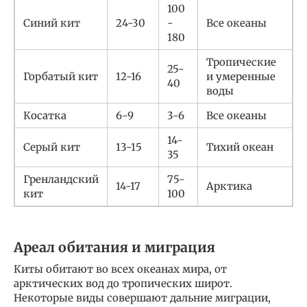
100
Синий кит
24-30
-
Все океаны
180
Тропические
25-
Горбатый кит
12-16
и умеренные
40
воды
Косатка
6-9
3-6
Все океаны
14-
Серый кит
13-15
Тихий океан
35
Гренландский
75-
14-17
Арктика
кит
100
Ареал обитания и миграция
Киты обитают во всех океанах мира, от
арктических вод до тропических широт.
Некоторые виды совершают дальние миграции,