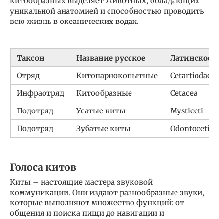
китообразных выделяет животных, обладающих
уникальной анатомией и способностью проводить
всю жизнь в океанических водах.
Таксон
Название русское
Латинское
Отряд
Китопарнокопытные
Cetartiodacty
Инфраотряд
Китообразные
Cetacea
Подотряд
Усатые киты
Mysticeti
Подотряд
Зубатые киты
Odontoceti
Голоса китов
Киты – настоящие мастера звуковой
коммуникации. Они издают разнообразные звуки,
которые выполняют множество функций: от
общения и поиска пищи до навигации и