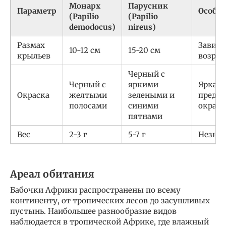
Монарх
Парусник
Параметр
Особе
(Papilio
(Papilio
demodocus)
nireus)
Размах
Зависи
10-12 см
15-20 см
крыльев
возрас
Черный с
Черный с
яркими
Яркая,
Окраска
желтыми
зелеными и
преду
полосами
синими
окраск
пятнами
Вес
2-3 г
5-7 г
Незна
Ареал обитания
Бабочки Африки распространены по всему
континенту, от тропических лесов до засушливых
пустынь. Наибольшее разнообразие видов
наблюдается в тропической Африке, где влажный