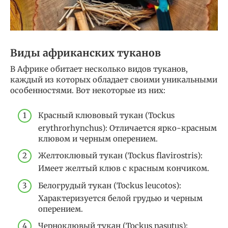
Виды африканских туканов
В Африке обитает несколько видов туканов,
каждый из которых обладает своими уникальными
особенностями. Вот некоторые из них:
Красный клювовый тукан (Tockus
erythrorhynchus): Отличается ярко-красным
клювом и черным оперением.
Желтоклювый тукан (Tockus flavirostris):
Имеет желтый клюв с красным кончиком.
Белогрудый тукан (Tockus leucotos):
Характеризуется белой грудью и черным
оперением.
Черноклювый тукан (Tockus nasutus):